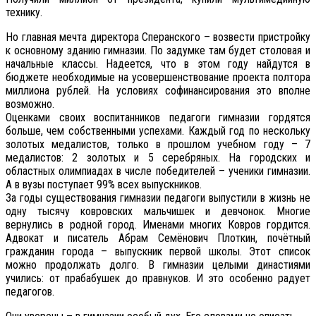
технику.
Но главная мечта директора Сперанского – возвести пристройку
к основному зданию гимназии. По задумке там будет столовая и
начальные классы. Надеется, что в этом году найдутся в
бюджете необходимые на усовершенствование проекта полтора
миллиона рублей. На условиях софинансирования это вполне
возможно.
Оценками своих воспитанников педагоги гимназии гордятся
больше, чем собственными успехами. Каждый год по нескольку
золотых медалистов, только в прошлом учебном году – 7
медалистов: 2 золотых и 5 серебряных. На городских и
областных олимпиадах в числе победителей – ученики гимназии.
А в вузы поступает 99% всех выпускников.
За годы существования гимназии педагоги выпустили в жизнь не
одну тысячу ковровских мальчишек и девчонок. Многие
вернулись в родной город. Именами многих Ковров гордится.
Адвокат и писатель Абрам Семёнович Плоткин, почётный
гражданин города – выпускник первой школы. Этот список
можно продолжать долго. В гимназии целыми династиями
учились: от прабабушек до правнуков. И это особенно радует
педагогов.