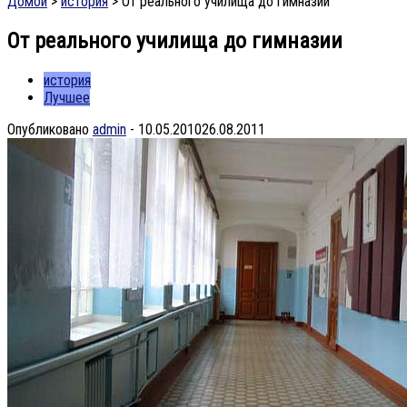
Домой
>
история
>
От реального училища до гимназии
От реального училища до гимназии
история
Лучшее
Опубликовано
admin
-
10.05.2010
26.08.2011