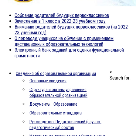
Собрание родителей будущих первоклассников
Зачисление в 1 класс в 2022-23 учебном году
Вниманию родителей будущих первоклассников (на 2022-
23 учебный год)
О переводе учащихся на обучение с применением
дистанционных образовательных технологий
Электронный банк заданий для оценки функциональной
грамотности
×
Официальный сайт гимназии №1 им. А.Н.
Сведения об образовательной организации
Search for:
Барсукова г. Коврова Владимирской
Основные сведения
области
Структура и органы управления
образовательной организацией
Документы
Образование
Образовательные стандарты
Руководство. Педагогический (научно-
педагогический) состав