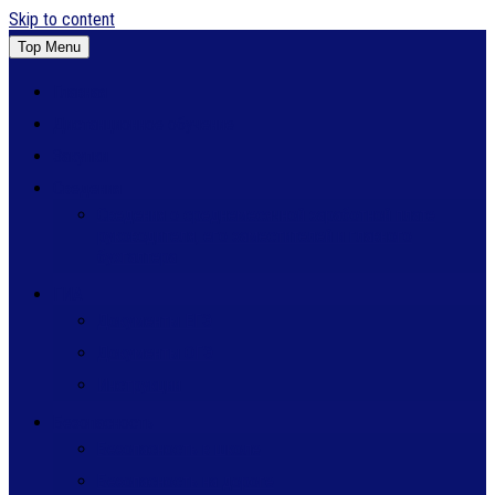
Skip to content
Top Menu
Главная
Дистанционное обучение
Закупки
Сведения
Сведения о среднемесячной заработной плате
руководителя, его заместителей и главного
бухгалтера
ГИА
Документы ЕГЭ
Документы ОГЭ
Инструкции
Безопасность
Безопасность в школе
Безопасность на дороге