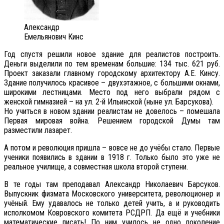
Александр
Емельянович Кинс
Год спустя решили новое здание для реалистов построить.
Деньги выделили по тем временам большие: 134 тыс. 621 руб.
Проект заказали главному городскому архитектору А.Е. Кинсу.
Здание получилось красивое – двухэтажное, с большими окнами,
широкими лестницами. Место под него выбрали рядом с
женской гимназией – на ул. 2-й Ильинской (ныне ул. Барсукова).
Но учиться в новом здании реалистам не довелось – помешала
Первая мировая война. Решением городской Думы там
разместили лазарет.
А потом и революция пришла – вовсе не до учёбы стало. Первые
ученики появились в здании в 1918 г. Только было это уже не
реальное училище, а совместная школа второй ступени.
В те годы там преподавал Александр Николаевич Барсуков.
Выпускник физмата Московского университета, революционер и
учёный. Ему удавалось не только детей учить, а и руководить
исполкомом Ковровского комитета РСДРП. Да ещё и учебники
математические писать! По ним училось не одно поколение