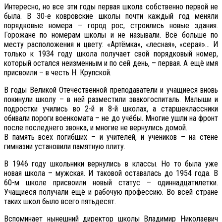
Интересно, но все эти годы первая школа собственно первой не
была. В 30-е ковровские школы почти каждый год меняли
порядковые номера – город рос, строились новые здания.
Горожане по номерам школы и не называли. Всё больше по
месту расположения и цвету: «Артёмка», «лесная», «серая»… И
только к 1934 году школа получает свой порядковый номер,
который остался неизменным и по сей день, – первая. А ещё имя
присвоили – в честь Н. Крупской.
В годы Великой Отечественной преподаватели и учащиеся вновь
покинули школу – в ней разместили эвакогоспиталь. Малыши и
подростки учились во 2-й и 8-й школах, а старшеклассники
обивали пороги военкомата – не до учёбы. Многие ушли на фронт
после последнего звонка, и многие не вернулись домой.
В память всех погибших – и учителей, и учеников – на стене
гимназии установили памятную плиту.
В 1946 году школьники вернулись в классы. Но то была уже
новая школа – мужская. И таковой оставалась до 1954 года. В
60-м школе присвоили новый статус – одиннадцатилетки.
Учащиеся получали ещё и рабочую профессию. Во всей стране
таких школ было всего пятьдесят.
Вспоминает нынешний директор школы Владимир Николаевич