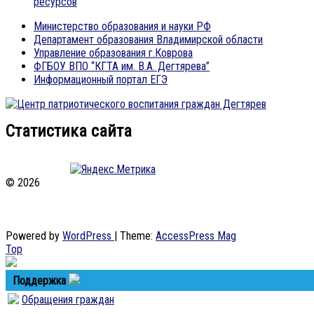
ресурсов
Министерство образования и науки РФ
Департамент образования Владимирской области
Управление образования г.Коврова
ФГБОУ ВПО “КГТА им. В.А. Дегтярева”
Информационный портал ЕГЭ
Статистика сайта
© 2026
Официальный сайт гимназии №1 г. Коврова.
Владимирская область, г.Ковров, ул.Абельмана, 15 тел.+7(49232)
2-32-73 (директор), +7(49232) 2-29-65 (секретарь), +7(49232) 2-
14-65 (учебная часть), +7(49232) 2-13-65 (учительская)
Powered by
WordPress
| Theme:
AccessPress Mag
Top
Поддержка
Обращения граждан