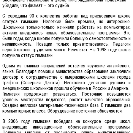
убедили, что физмат – это судьба.
С середины 90-х коллектив работал над присвоением школе
статуса гимназии. Нелёгкие были времена, но интересные.
Школьники только-только начинали работать на компьютерах,
активно внедрялись новые образовательные программы. Это
были годы, когда школы получили большую самостоятельность и
независимость. Новации только приветствовались. Педагоги
первой школы трудились много. Результат – в 1998 году школа
получила статус гимназии.
Одним из главных направлений остаётся изучение английского
языка. Благодаря помощи министерства образования заключили
договор о сотрудничестве с американскими школами города
Графтон (Северная Дакота). Несколько десятков русских и
американских школьников прошли обучение в России и Америке.
Гимназия продолжает развиваться. Постоянно повышается
уровень мастерства педагогов, растёт качество образования.
Создана неплохая материально-техническая база. В гимназии два
компьютерных класса. Оборудование постоянно обновляется.
В 2006 году гимназия победила на конкурсе среди школ,
внедряющих инновационные образовательные программы.
Получили миллион от президента, купили мультимедийную