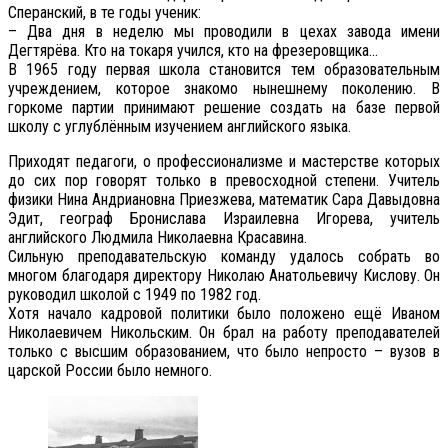
Сперанский, в те годы ученик:
– Два дня в неделю мы проводили в цехах завода имени
Дегтярёва. Кто на токаря учился, кто на фрезеровщика…
В 1965 году первая школа становится тем образовательным
учреждением, которое знакомо нынешнему поколению. В
горкоме партии принимают решение создать на базе первой
школу с углублённым изучением английского языка.
Приходят педагоги, о профессионализме и мастерстве которых
до сих пор говорят только в превосходной степени. Учитель
физики Нина Андриановна Приезжева, математик Сара Давыдовна
Эдит, географ Бронислава Израилевна Игорева, учитель
английского Людмила Николаевна Красавина.
Сильную преподавательскую команду удалось собрать во
многом благодаря директору Николаю Анатольевичу Кислову. Он
руководил школой с 1949 по 1982 год.
Хотя начало кадровой политики было положено ещё Иваном
Николаевичем Никольским. Он брал на работу преподавателей
только с высшим образованием, что было непросто – вузов в
царской России было немного.