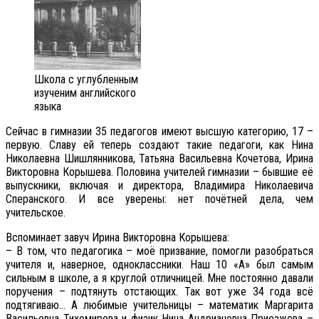
Школа с углубленным
изученим английского
языка
Сейчас в гимназии 35 педагогов имеют высшую категорию, 17 –
первую. Славу ей теперь создают такие педагоги, как Нина
Николаевна Шишлянникова, Татьяна Васильевна Кочетова, Ирина
Викторовна Корышева. Половина учителей гимназии – бывшие её
выпускники, включая и директора, Владимира Николаевича
Сперанского. И все уверены: нет почётней дела, чем
учительское.
Вспоминает завуч Ирина Викторовна Корышева:
– В том, что педагогика – моё призвание, помогли разобраться
учителя и, наверное, одноклассники. Наш 10 «А» был самым
сильным в школе, а я круглой отличницей. Мне постоянно давали
поручения – подтянуть отстающих. Так вот уже 34 года всё
подтягиваю… А любимые учительницы – математик Маргарита
Васильевна Тихомирова и физик Нина Андриановна Приезжева –