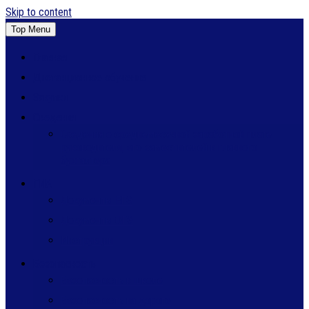
Skip to content
Top Menu
Главная
Дистанционное обучение
Закупки
Сведения
Сведения о среднемесячной заработной плате
руководителя, его заместителей и главного
бухгалтера
ГИА
Документы ЕГЭ
Документы ОГЭ
Инструкции
Безопасность
Безопасность в школе
Безопасность на дороге