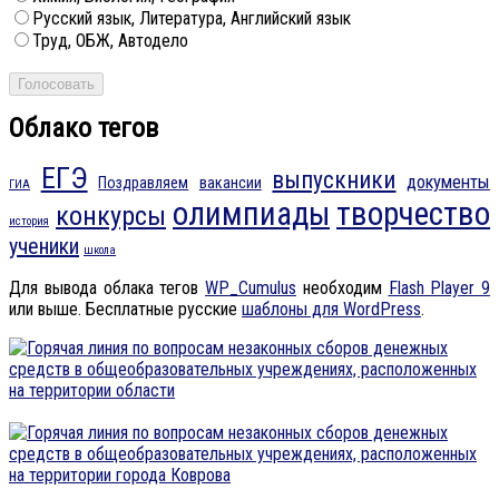
Русский язык, Литература, Английский язык
Труд, ОБЖ, Автодело
Облако тегов
ЕГЭ
выпускники
документы
Поздравляем
вакансии
ГИА
олимпиады
творчество
конкурсы
история
ученики
школа
Для вывода облака тегов
WP_Cumulus
необходим
Flash Player 9
или выше. Бесплатные русские
шаблоны для WordPress
.