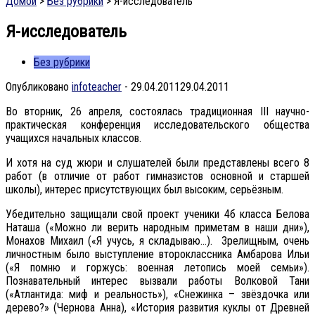
Домой
>
Без рубрики
>
Я-исследователь
Я-исследователь
Без рубрики
Опубликовано
infoteacher
-
29.04.2011
29.04.2011
Во вторник, 26 апреля, состоялась традиционная III научно-
практическая конференция исследовательского общества
учащихся начальных классов.
И хотя на суд жюри и слушателей были представлены всего 8
работ (в отличие от работ гимназистов основной и старшей
школы), интерес присутствующих был высоким, серьёзным.
Убедительно защищали свой проект ученики 4б класса Белова
Наташа («Можно ли верить народным приметам в наши дни»),
Монахов Михаил («Я учусь, я складываю…). Зрелищным, очень
личностным было выступление второклассника Амбарова Ильи
(«Я помню и горжусь: военная летопись моей семьи»).
Познавательный интерес вызвали работы Волковой Тани
(«Атлантида: миф и реальность»), «Снежинка – звёздочка или
дерево?» (Чернова Анна), «История развития куклы от Древней