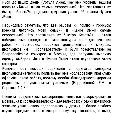
Руси до наших дней» (Сотула Анна). Научный уровень защиты
проекта «Какие лыжи самые скоростные? Что заставляет их
быстро бегать?» продемонстрировал ученик 2б класса Чунаев
Женя.
Необходимо отметить, что две работы: «Я помню и горжусь:
военная летопись моей семьи» и «Какие лыжи самые
скоростные? Что заставляет их быстро бегать?» – стали
победителями городского этапа конкурса исследовательских
работ и творческих проектов дошкольников и младших
школьников «Я – исследователь» и были представлены на
Всероссийском конкурсе в Москве, где получили высокую
оценку. Амбаров Илья и Чунаев Женя стали лауреатами этого
конкурса
Конечно, без помощи родителей и педагогов младшим
школьникам нелегко выполнить научные исследования, правильно
оформить свою работу, поэтому особая благодарность дорогим
родителям и уважаемым учителям (Бердниковой Е.М. и
Сорокиной А.В.).
Главным результатом конференции является сформированная
мотивация к исследовательской деятельности: у одних появилось
желание узнать свою родословную, у других – более глубоко
изучить предмет своего интереса (музыку, живопись, технику,