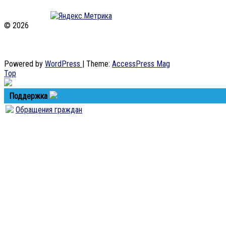
© 2026
Официальный сайт гимназии №1 г. Коврова.
Владимирская область, г.Ковров, ул.Абельмана, 15 тел.+7(49232)
2-32-73 (директор), +7(49232) 2-29-65 (секретарь), +7(49232) 2-
14-65 (учебная часть), +7(49232) 2-13-65 (учительская)
Powered by
WordPress
| Theme:
AccessPress Mag
Top
Поддержка
Обращения граждан