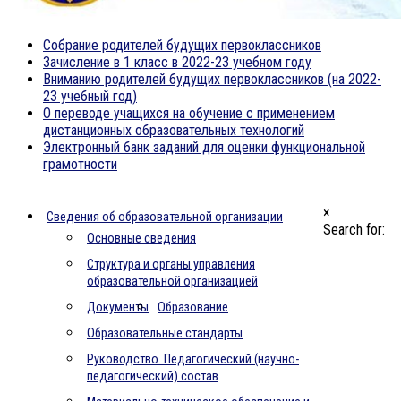
Собрание родителей будущих первоклассников
Зачисление в 1 класс в 2022-23 учебном году
Вниманию родителей будущих первоклассников (на 2022-
23 учебный год)
О переводе учащихся на обучение с применением
дистанционных образовательных технологий
Электронный банк заданий для оценки функциональной
грамотности
×
Официальный сайт гимназии №1 им. А.Н.
Сведения об образовательной организации
Search for:
Барсукова г. Коврова Владимирской
Основные сведения
области
Структура и органы управления
образовательной организацией
Документы
Образование
Образовательные стандарты
Руководство. Педагогический (научно-
педагогический) состав